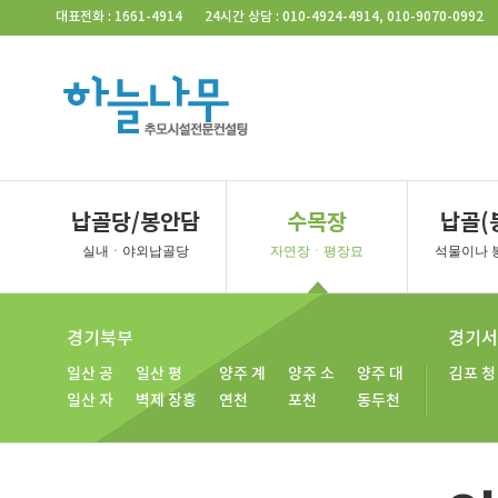
Skip Navigation
대표전화 : 1661-4914
24시간 상담 : 010-4924-4914, 010-9070-0992
서울지역
벽제/일산
경기북부
납골당/봉안담
수목장
납골(
사당동
벽제
벽제 4
일산
파주
포천
동
실내ㆍ야외납골당
자연장ㆍ평장묘
석물이나 
벽제 2
벽제 5
일산 2
파주 2
남양주
연
벽제 3
벽제 장흥
일산 3
양주
동두천
경기북부
경기서
일산 공
일산 평
양주 계
양주 소
양주 대
김포 청
일산 자
벽제 장흥
연천
포천
동두천
경기북부
경기 서부
일산
양주
포천
강화