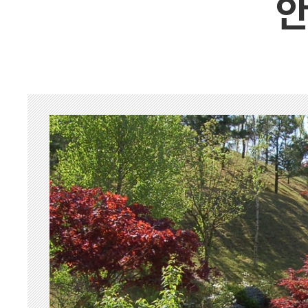
안
벽제 장흥
동두천
경기외지역
경기북부
춘천
일산
양주
포천
벽제 장흥
동두천
묘지공사
묘지이장&묘지개장
묘지조성
묘지개장ㆍ화장
묘지이장
묘지이장&개장 하
장례용품
납골함/유골함