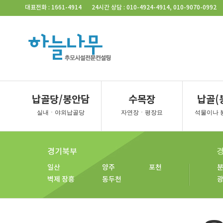
사당동
벽제
벽제 4
일산
파주
포천
동
Skip Navigation
대표전화 : 1661-4914
24시간 상담 : 010-4924-4914, 010-9070-0992
벽제 2
벽제 5
일산 2
파주 2
남양주
연
벽제 3
벽제 장흥
일산 3
양주
동두천
경기북부
경기서
일산 공
일산 평
양주 계
양주 소
양주 대
김포 청
일산 자
벽제 장흥
연천
포천
동두천
경기북부
경기 서부
납골당/봉안담
수목장
납골(
일산
양주
포천
강화
실내ㆍ야외납골당
자연장ㆍ평장묘
석물이나 
벽제 장흥
동두천
경기외지역
경기북부
춘천
일산
양주
포천
벽제 장흥
동두천
묘지공사
묘지이장&묘지개장
묘지조성
묘지개장ㆍ화장
묘지이장
묘지이장&개장 하