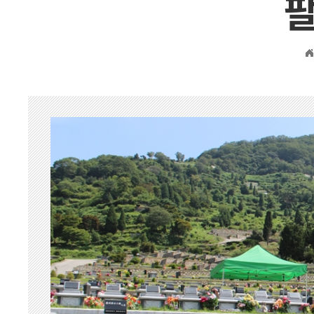
벽제 장흥
동두천
묘지공사
묘지이장&묘지개장
묘지조성
묘지개장ㆍ화장
묘지이장
묘지이장&개장 하
장례용품
납골함/유골함