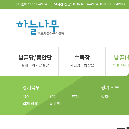
Skip Navigation
대표전화 : 1661-4914
24시간 상담 : 010-4924-4914, 010-9070-0992
서울지역
벽제/일산
경기북부
사당동
벽제
벽제 4
일산
파주
포천
동
벽제 2
벽제 5
일산 2
파주 2
남양주
연
벽제 3
벽제 장흥
일산 3
양주
동두천
경기북부
경기서
납골당/봉안담
수목장
납골(
일산 공
일산 평
양주 계
양주 소
양주 대
김포 청
실내ㆍ야외납골당
자연장ㆍ평장묘
석물이나 
일산 자
벽제 장흥
연천
포천
동두천
경기북부
경기 서부
일산
양주
포천
강화
벽제 장흥
동두천
경기외지역
경기북부
춘천
일산
양주
포천