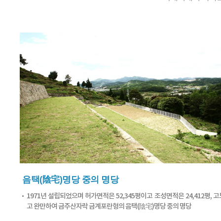
음택(陰宅)명당 중의 명당
1971년 설립되었으며 허가면적은 52,345평이고 조성면적은 24,412평, 
고 완만하여 금주산자락 금계포란형의 음택(陰宅)명당 중의 명당