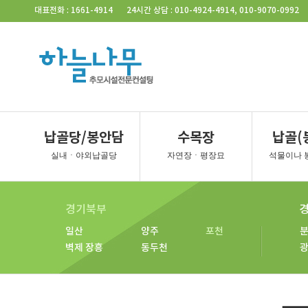
사당동
벽제
벽제 4
일산
파주
포천
동
Skip Navigation
대표전화 : 1661-4914
24시간 상담 : 010-4924-4914, 010-9070-0992
벽제 2
벽제 5
일산 2
파주 2
남양주
연
벽제 3
벽제 장흥
일산 3
양주
동두천
경기북부
경기서
일산 공
일산 평
양주 계
양주 소
양주 대
김포 청
일산 자
벽제 장흥
연천
포천
동두천
경기북부
경기 서부
납골당/봉안담
수목장
납골(
일산
양주
포천
강화
실내ㆍ야외납골당
자연장ㆍ평장묘
석물이나 
벽제 장흥
동두천
경기외지역
경기북부
춘천
일산
양주
포천
벽제 장흥
동두천
묘지공사
묘지이장&묘지개장
묘지조성
묘지개장ㆍ화장
묘지이장
묘지이장&개장 하