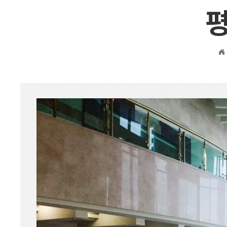
일산 자
벽제 장흥
연천
포천
동두천
경기북부
경기 서부
일산
양주
포천
강화
벽제 장흥
동두천
경기외지역
경기북부
춘천
일산
양주
포천
벽제 장흥
동두천
묘지공사
묘지이장&묘지개장
묘지조성
묘지개장ㆍ화장
묘지이장
묘지이장&개장 하
장례용품
납골함/유골함