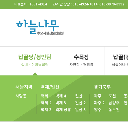
Skip Navigation
대표전화 : 1661-4914
24시간 상담 : 010-4924-4914, 010-9070-0992
납골당/봉안담
수목장
납골(
실내ㆍ야외납골당
자연장ㆍ평장묘
석물이나 
서울지역
벽제/일산
경기북부
사당동
벽제
벽제 4
일산
파주
포천
동
벽제 2
벽제 5
일산 2
파주 2
남양주
연
벽제 3
벽제 장흥
일산 3
양주
동두천
경기북부
경기서
일산 공
일산 평
양주 계
양주 소
양주 대
김포 청