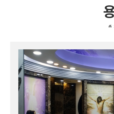
일산 자
벽제 장흥
연천
포천
동두천
경기북부
경기 서부
일산
양주
포천
강화
벽제 장흥
동두천
경기외지역
경기북부
춘천
일산
양주
포천
벽제 장흥
동두천
묘지공사
묘지이장&묘지개장
묘지조성
묘지개장ㆍ화장
묘지이장
묘지이장&개장 하
장례용품
납골함/유골함