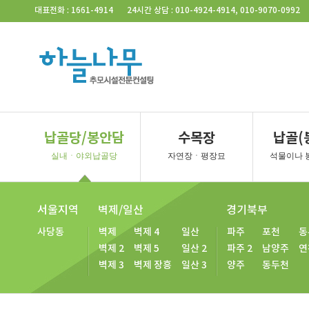
Skip Navigation
대표전화 : 1661-4914
24시간 상담 : 010-4924-4914, 010-9070-0992
납골당/봉안담
수목장
납골(
실내ㆍ야외납골당
자연장ㆍ평장묘
석물이나 
서울지역
벽제/일산
경기북부
사당동
벽제
벽제 4
일산
파주
포천
동
벽제 2
벽제 5
일산 2
파주 2
남양주
연
벽제 3
벽제 장흥
일산 3
양주
동두천
경기북부
경기서
일산 공
일산 평
양주 계
양주 소
양주 대
김포 청