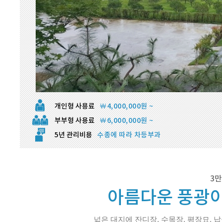
개인형 사용료
￦4,000,000원 ~
부부형 사용료
￦6,000,000원 ~
5년 관리비용
수종에 따라 차등부과
3만
아름다운 풍광이
넓은 대지에 잔디장, 수목장, 평장묘, 