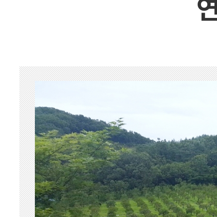
벽제 장흥
동두천
경기외지역
경기북부
춘천
일산
양주
포천
벽제 장흥
동두천
묘지공사
묘지이장&묘지개장
묘지조성
묘지개장ㆍ화장
묘지이장
묘지이장&개장 하
장례용품
납골함/유골함