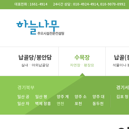
Skip Navigation
대표전화 : 1661-4914
24시간 상담 : 010-4924-4914, 010-9070-0992
서울지역
벽제/일산
경기북부
납골당/봉안담
수목장
납골(
사당동
벽제
벽제 4
일산
파주
포천
동
실내ㆍ야외납골당
자연장ㆍ평장묘
석물이나 
벽제 2
벽제 5
일산 2
파주 2
남양주
연
벽제 3
벽제 장흥
일산 3
양주
동두천
경기북부
경기서
일산 공
일산 평
양주 계
양주 소
양주 대
김포 청
일산 자
벽제 장흥
연천
포천
동두천
경기북부
경기 서부
일산
양주
포천
강화