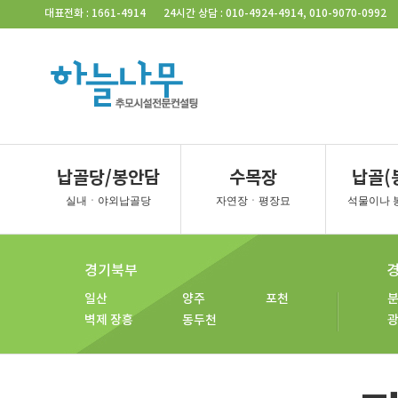
사당동
벽제
벽제 4
일산
파주
포천
동
Skip Navigation
대표전화 : 1661-4914
24시간 상담 : 010-4924-4914, 010-9070-0992
벽제 2
벽제 5
일산 2
파주 2
남양주
연
벽제 3
벽제 장흥
일산 3
양주
동두천
경기북부
경기서
일산 공
일산 평
양주 계
양주 소
양주 대
김포 청
일산 자
벽제 장흥
연천
포천
동두천
경기북부
경기 서부
납골당/봉안담
수목장
납골(
일산
양주
포천
강화
실내ㆍ야외납골당
자연장ㆍ평장묘
석물이나 
벽제 장흥
동두천
경기외지역
경기북부
춘천
일산
양주
포천
벽제 장흥
동두천
묘지공사
묘지이장&묘지개장
묘지조성
묘지개장ㆍ화장
묘지이장
묘지이장&개장 하