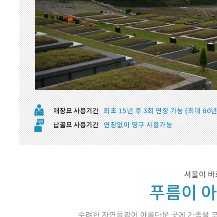
매장묘 사용기간
최초 15년 후 3회 연장 가능 (최대 60년
납골묘 사용기간
연장없이 영구 사용가능
서울이 바
푸름이 
수려한 자연풍광이 아름다운 곳에 가족을 모