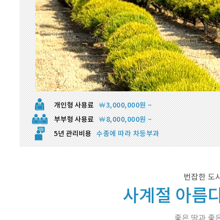
개인형 사용료
￦3,000,000원 ~
부부형 사용료
￦8,000,000원 ~
5년 관리비용
수종에 따라 차등부과
번잡한 도시
사계절 아름다
좋은 땅과 좋