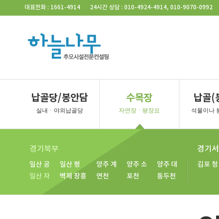
Skip Navigation
대표전화 : 1661-4914
24시간 상담 : 010-4924-4914, 010-9070-0992
서울지역
벽제/일산
경기북부
납골당/봉안담
수목장
납골(
사당동
벽제
벽제 4
일산
파주
포천
동
실내ㆍ야외납골당
자연장ㆍ평장묘
석물이나 
벽제 2
벽제 5
일산 2
파주 2
남양주
연
벽제 3
벽제 장흥
일산 3
양주
동두천
경기북부
경기서
일산 공
일산 평
양주 계
양주 소
양주 대
김포 청
일산 자
벽제 장흥
연천
포천
동두천
경기북부
경기 서부
일산
양주
포천
강화