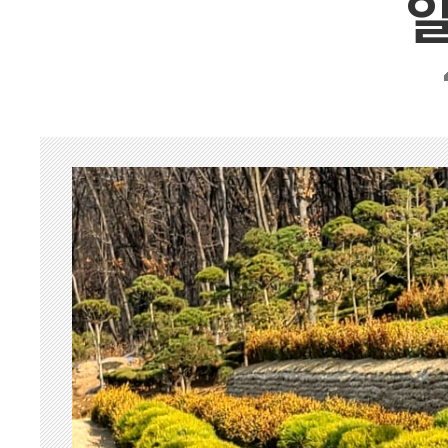
벽제 장흥
동두천
경기외지역
경기북부
춘천
일산
양주
포천
벽제 장흥
동두천
묘지공사
묘지이장&묘지개장
묘지조성
묘지개장ㆍ화장
묘지이장
묘지이장&개장 하
장례용품
납골함/유골함