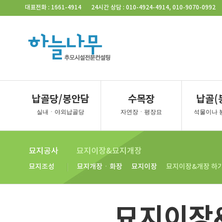
일산 공
일산 평
양주 계
양주 소
양주 대
김포 청
Skip Navigation
대표전화 : 1661-4914
24시간 상담 : 010-4924-4914, 010-9070-0992
일산 자
벽제 장흥
연천
포천
동두천
경기북부
경기 서부
일산
양주
포천
강화
벽제 장흥
동두천
경기외지역
경기북부
납골당/봉안담
수목장
납골(
춘천
일산
양주
포천
실내ㆍ야외납골당
자연장ㆍ평장묘
석물이나 
벽제 장흥
동두천
묘지공사
묘지이장&묘지개장
묘지조성
묘지개장ㆍ화장
묘지이장
묘지이장&개장 하
장례용품
묘지이장
납골함/유골함